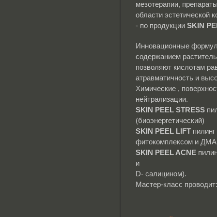
мезотерапии, препараты
области эстетической 
- по продукции
SKIN P
Инновационные формулы
содержанием раститель
позволяют кислотам ра
атравматичность и высо
Химические , поверхно
нейтрализации.
SKIN PEEL STRESS
пил
(биоэнергетический)
SKIN PEEL LIFT
пилинг 
фитокомплексом и ДМА
SKIN PEEL ACNE
пилин
и
D- салицином).
Мастер-класс проводит